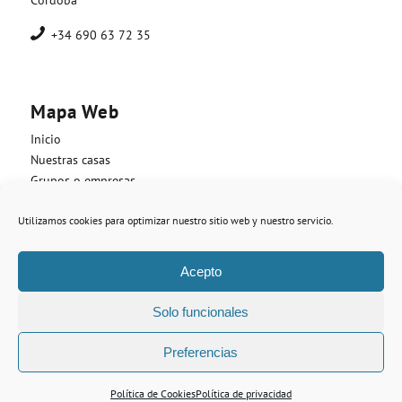
+34 690 63 72 35
Mapa Web
Inicio
Nuestras casas
Grupos o empresas
Precios / Reserva
Utilizamos cookies para optimizar nuestro sitio web y nuestro servicio.
Santa Eufemia
Contacto
Acepto
Solo funcionales
Preferencias
© Copyright -
Casas rurales en Santa Eufemia - Casas de los maestros
- Web
diseñada por
Nuevas Ideas Web
Política de Cookies
Política de privacidad
Aviso Legal
Política privacidad
Política Cookies
Reserva