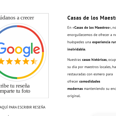
Casas de los Maest
En «
Casas de los Maestros
«, n
enorgullecemos de ofrecer a n
huéspedes una
experiencia rur
inolvidable
.
Nuestras
casas históricas
, ocu
su día por maestros locales, h
restauradas con esmero para
ofrecer
comodidades
modernas
manteniendo su enc
original.
AQUÍ PARA ESCRIBIR RESEÑA