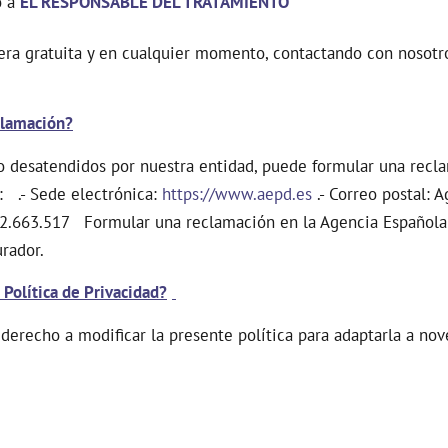
o a
EL RESPONSABLE DEL TRATAMIENTO
era gratuita y en cualquier momento, contactando con nosotr
clamación?
o desatendidos por nuestra entidad, puede formular una recl
: .- Sede electrónica:
https://www.aepd.es
.- Correo postal: 
 912.663.517 Formular una reclamación en la Agencia Español
urador.
Política de Privacidad?
 derecho a modificar la presente política para adaptarla a no