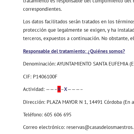
tratamiento es responsable del cumplimiento del m
correspondientes.
Los datos facilitados serán tratados en los térm
protección que legalmente se exigen, y ha instalad
terceros, expuestos a continuación. No obstante, 
Responsable del tratamiento: ¿Quiénes somos?
Denominación: AYUNTAMIENTO SANTA EUFEMIA (En
CIF: P1406100F
Actividad: ——–
X
–
X
———–
Dirección: PLAZA MAYOR N 1, 14491 Córdoba (En a
Teléfono: 605 606 695
Correo electrónico: reservas@casasdelosmaestros