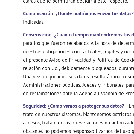
claras que le permitirán decidir a este respecto.
Comunicación: ¿Dónde podríamos enviar tus datos?
indicadas.
Conservación: ¿Cuánto tiempo mantendremos tus d
para los que fueron recabados. A la hora de deter
nuestras obligaciones contractuales, legales y nor
el presente Aviso de Privacidad y Política de Cook
relación con Ud., debidamente bloqueados, durante
Una vez bloqueados, sus datos resultarán inaccesi
Administraciones públicas, Jueces y Tribunales, par
de reclamaciones ante la Agencia Española de Pro
Seguridad: ¿Cómo vamos a proteger sus datos?
Empl
trate en nuestros sistemas. Mantenemos estrictos n
accesos, tratamientos o revelaciones no autorizado
obstante, no podemos responsabilizarnos del uso qu